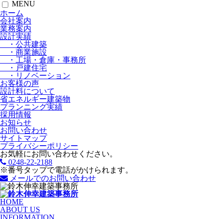
MENU
ホーム
会社案内
業務案内
設計実績
・公共建築
・商業施設
・工場・倉庫・事務所
・戸建住宅
・リノベーション
お客様の声
設計料について
省エネルギー建築物
プランニング実績
採用情報
お知らせ
お問い合わせ
サイトマップ
プライバシーポリシー
お気軽にお問い合わせください。
0248-22-2188
※番号タップで電話がかけられます。
メールでのお問い合わせ
HOME
ABOUT US
INFORMATION