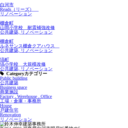
白河市
Reads（リーズ）
リノベーション
棚倉町
山岡小学校 耐震補強改修
公共建築, リノベーション
棚倉町
ルネサンス棚倉クアハウス
公共建築, リノベーション
塙町
塙小学校 大規模改修
公共建築, リノベーション
Category
カテゴリー
Public building
公共建築
Business space
商業施設
Factory . Werehouse . Office
工場・倉庫・事務所
House
戸建住宅
Renovation
リノベーション