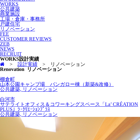
WORKS
公共建築
商業施設
工場・倉庫・事務所
戸建住宅
リノベーション
FEE
CUSTOMER REVIEWS
ZEB
NEWS
RECRUIT
WORKS
設計実績
>
設計実績
>
リノベーション
Renovation
リノベーション
棚倉町
山本公園キャンプ場 バンガロー棟（新築&改修）
公共建築, リノベーション
白河市
サテライトオフィス＆コワーキングスペース「La’ CRÉATION
PLUS」ﾗ･ｸﾘｴｰｼｮﾝﾌﾟﾗｽ
公共建築, リノベーション